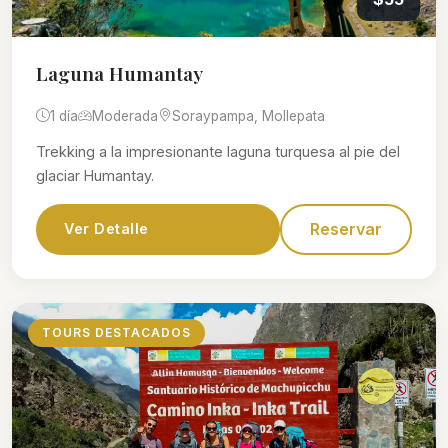
Laguna Humantay
1 día
Moderada
Soraypampa, Mollepata
Trekking a la impresionante laguna turquesa al pie del
glaciar Humantay.
Reservar
Ver Detalle
TOURS DESTACADOS