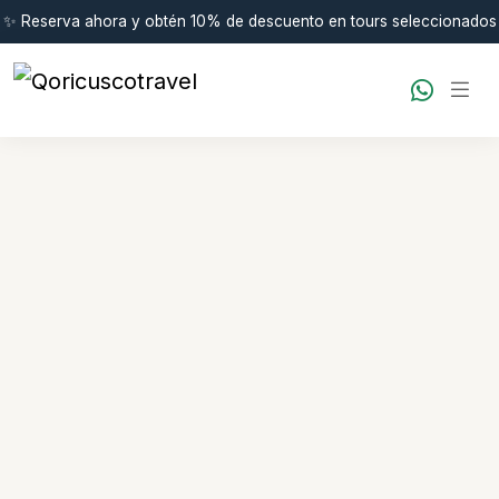
✨ Reserva ahora y obtén 10% de descuento en tours seleccionados