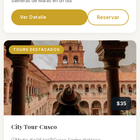
Salineras de Maras en un día.
Reservar
Ver Detalle
TOURS DESTACADOS
$35
City Tour Cusco
Medio día
Fácil
Cusco Centro Histórico