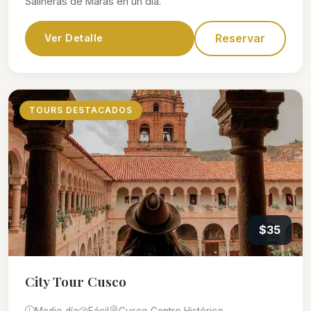
Salineras de Maras en un día.
Reservar
Ver Detalle
TOURS DESTACADOS
$35
City Tour Cusco
Medio día
Fácil
Cusco Centro Histórico