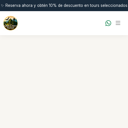
✨ Reserva ahora y obtén 10% de descuento en tours seleccionados