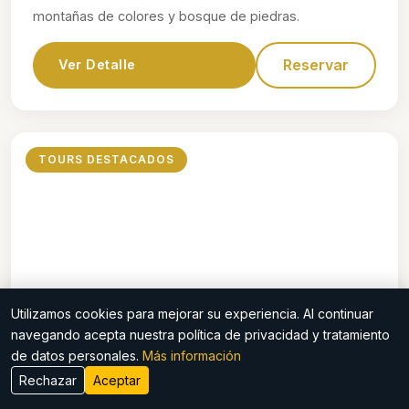
montañas de colores y bosque de piedras.
Reservar
Ver Detalle
TOURS DESTACADOS
Utilizamos cookies para mejorar su experiencia. Al continuar
$70
navegando acepta nuestra política de privacidad y tratamiento
de datos personales.
Más información
Waqrapukara
Rechazar
Aceptar