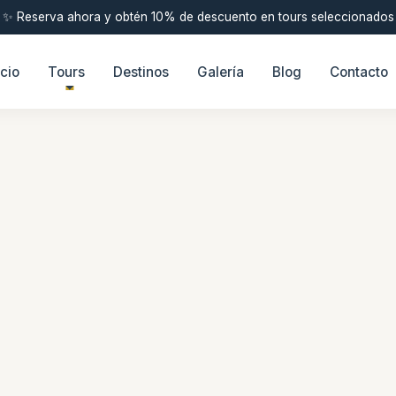
✨ Reserva ahora y obtén 10% de descuento en tours seleccionados
icio
Tours
Destinos
Galería
Blog
Contacto