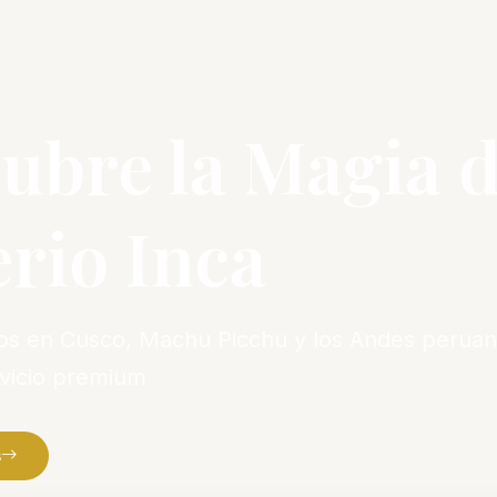
ubre la Magia d
rio Inca
vos en Cusco, Machu Picchu y los Andes peruan
rvicio premium
s