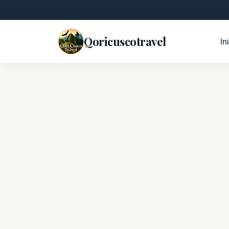
Qoricuscotravel
In