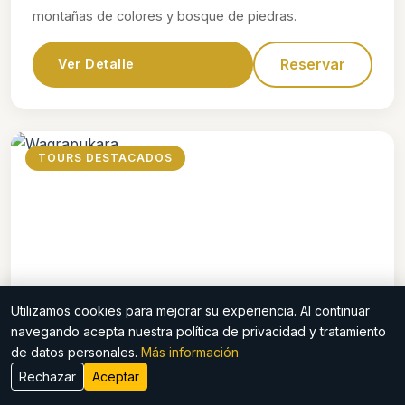
montañas de colores y bosque de piedras.
Reservar
Ver Detalle
TOURS DESTACADOS
Utilizamos cookies para mejorar su experiencia. Al continuar
$70
navegando acepta nuestra política de privacidad y tratamiento
de datos personales.
Más información
Waqrapukara
Rechazar
Aceptar