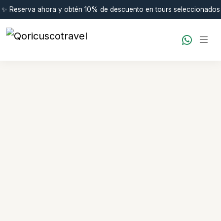
✨ Reserva ahora y obtén 10% de descuento en tours seleccionados