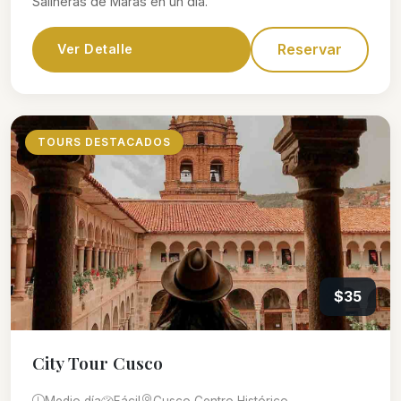
Salineras de Maras en un día.
Reservar
Ver Detalle
TOURS DESTACADOS
$35
City Tour Cusco
Medio día
Fácil
Cusco Centro Histórico