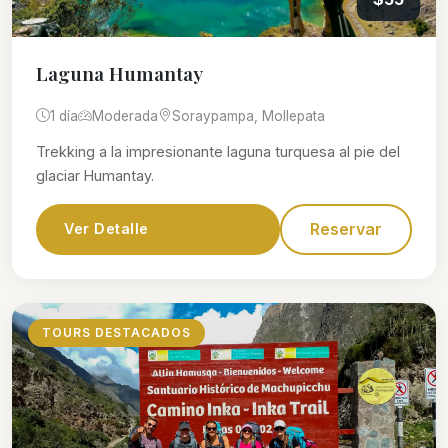
Laguna Humantay
1 día
Moderada
Soraypampa, Mollepata
Trekking a la impresionante laguna turquesa al pie del
glaciar Humantay.
Reservar
Ver Detalle
TOURS DESTACADOS