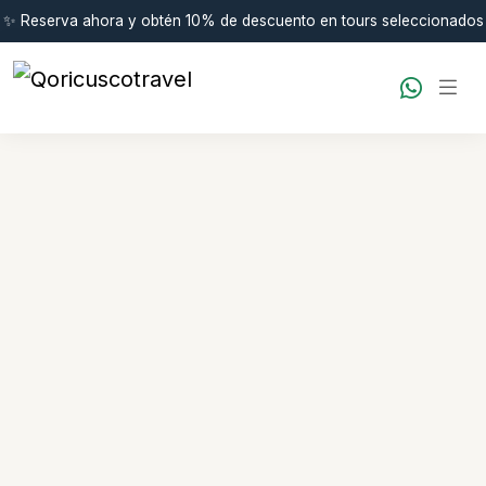
✨ Reserva ahora y obtén 10% de descuento en tours seleccionados