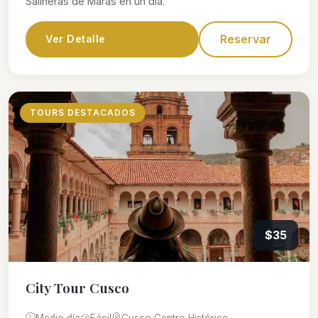
Salineras de Maras en un día.
Reservar
Ver Detalle
TOURS DESTACADOS
$35
City Tour Cusco
Medio día
Fácil
Cusco Centro Histórico