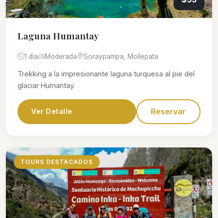
Laguna Humantay
1 día
Moderada
Soraypampa, Mollepata
Trekking a la impresionante laguna turquesa al pie del
glaciar Humantay.
Reservar
Ver Detalle
TOURS DESTACADOS