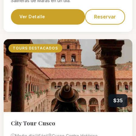
Salineras de Maras en un día.
Reservar
Ver Detalle
TOURS DESTACADOS
$35
City Tour Cusco
Medio día
Fácil
Cusco Centro Histórico