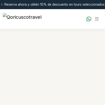
✨ Reserva ahora y obtén 10% de descuento en tours seleccionados