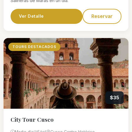
Salineras de Maras en un día.
Reservar
Ver Detalle
TOURS DESTACADOS
$35
City Tour Cusco
Medio día
Fácil
Cusco Centro Histórico