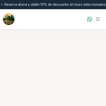
✨ Reserva ahora y obtén 10% de descuento en tours seleccionados