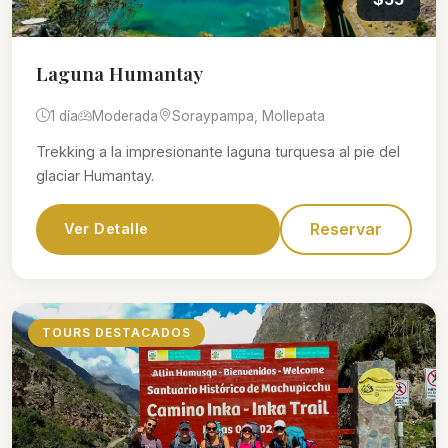
Laguna Humantay
1 día
Moderada
Soraypampa, Mollepata
Trekking a la impresionante laguna turquesa al pie del
glaciar Humantay.
Reservar
Ver Detalle
TOURS DESTACADOS