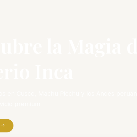
ubre la Magia d
rio Inca
vos en Cusco, Machu Picchu y los Andes peruan
rvicio premium
s