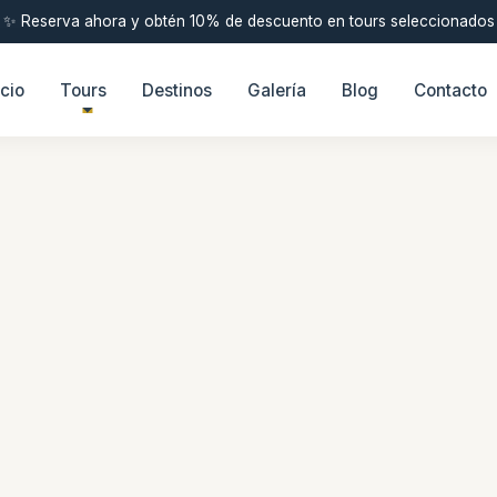
✨ Reserva ahora y obtén 10% de descuento en tours seleccionados
icio
Tours
Destinos
Galería
Blog
Contacto