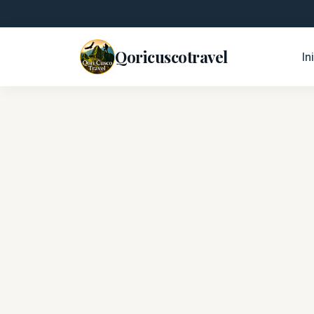
Qoricuscotravel
In