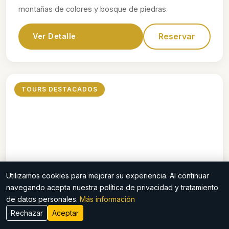
montañas de colores y bosque de piedras.
Reservar
Ver Detalle
TOURS DESTACADOS
Utilizamos cookies para mejorar su experiencia. Al continuar
$70
navegando acepta nuestra política de privacidad y tratamiento
de datos personales.
Más información
Waqrapukara
Rechazar
Aceptar