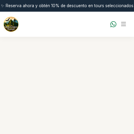
✨ Reserva ahora y obtén 10% de descuento en tours seleccionados