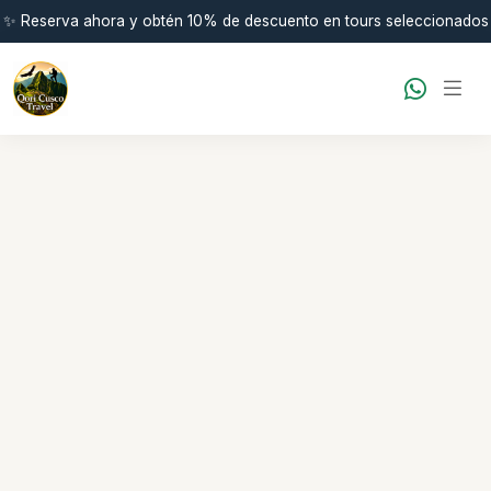
✨ Reserva ahora y obtén 10% de descuento en tours seleccionados