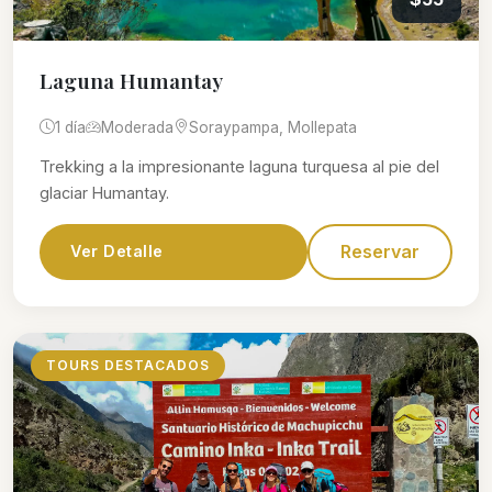
Laguna Humantay
1 día
Moderada
Soraypampa, Mollepata
Trekking a la impresionante laguna turquesa al pie del
glaciar Humantay.
Reservar
Ver Detalle
TOURS DESTACADOS