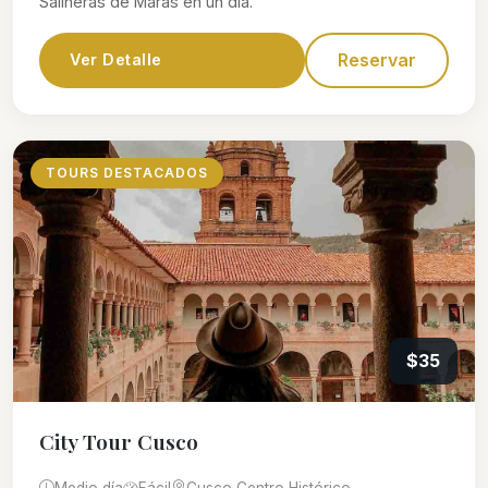
Salineras de Maras en un día.
Reservar
Ver Detalle
TOURS DESTACADOS
$35
City Tour Cusco
Medio día
Fácil
Cusco Centro Histórico