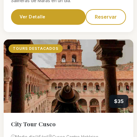
Salineras de Maras en un día.
Reservar
Ver Detalle
TOURS DESTACADOS
$35
City Tour Cusco
Medio día
Fácil
Cusco Centro Histórico