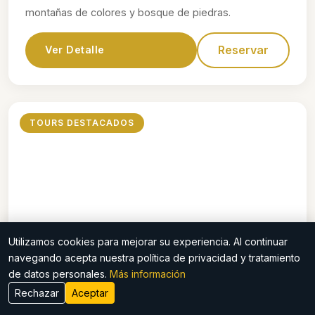
montañas de colores y bosque de piedras.
Reservar
Ver Detalle
TOURS DESTACADOS
Utilizamos cookies para mejorar su experiencia. Al continuar
$70
navegando acepta nuestra política de privacidad y tratamiento
de datos personales.
Más información
Waqrapukara
Rechazar
Aceptar