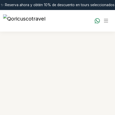
✨ Reserva ahora y obtén 10% de descuento en tours seleccionados