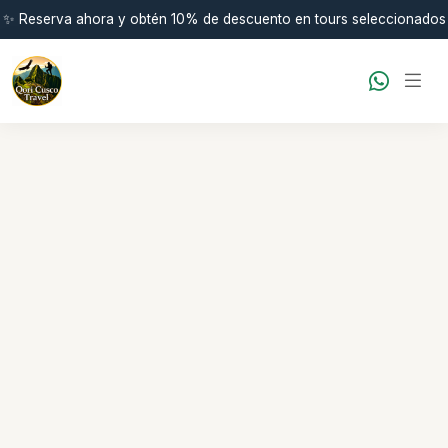
✨ Reserva ahora y obtén 10% de descuento en tours seleccionados