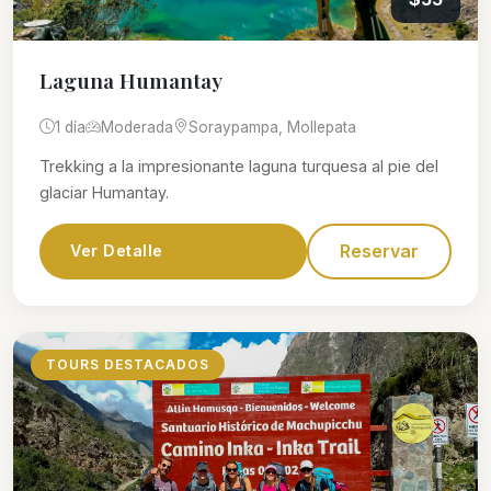
Laguna Humantay
1 día
Moderada
Soraypampa, Mollepata
Trekking a la impresionante laguna turquesa al pie del
glaciar Humantay.
Reservar
Ver Detalle
TOURS DESTACADOS