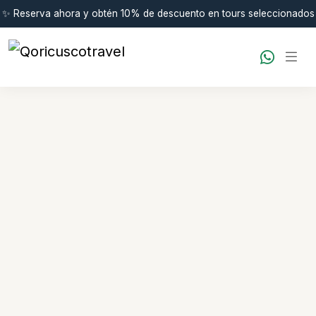
✨ Reserva ahora y obtén 10% de descuento en tours seleccionados