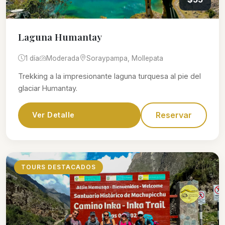
Laguna Humantay
1 día
Moderada
Soraypampa, Mollepata
Trekking a la impresionante laguna turquesa al pie del
glaciar Humantay.
Reservar
Ver Detalle
TOURS DESTACADOS