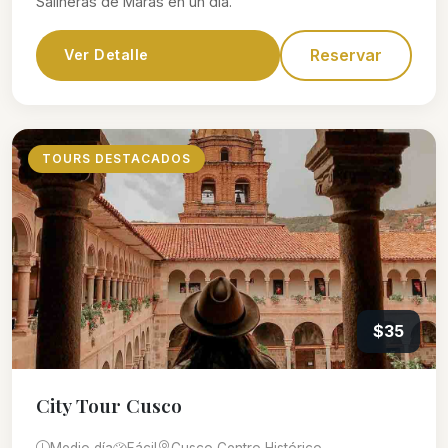
Salineras de Maras en un día.
Reservar
Ver Detalle
TOURS DESTACADOS
$35
City Tour Cusco
Medio día
Fácil
Cusco Centro Histórico