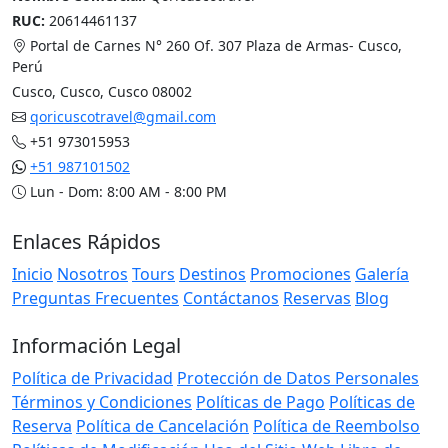
RUC:
20614461137
Portal de Carnes N° 260 Of. 307 Plaza de Armas- Cusco,
Perú
Cusco, Cusco, Cusco 08002
qoricuscotravel@gmail.com
+51 973015953
+51 987101502
Lun - Dom: 8:00 AM - 8:00 PM
Enlaces Rápidos
Inicio
Nosotros
Tours
Destinos
Promociones
Galería
Preguntas Frecuentes
Contáctanos
Reservas
Blog
Información Legal
Política de Privacidad
Protección de Datos Personales
Términos y Condiciones
Políticas de Pago
Políticas de
Reserva
Política de Cancelación
Política de Reembolso