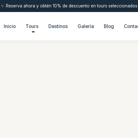
✨ Reserva ahora y obtén 10% de descuento en tours seleccionados
Inicio
Tours
Destinos
Galería
Blog
Conta