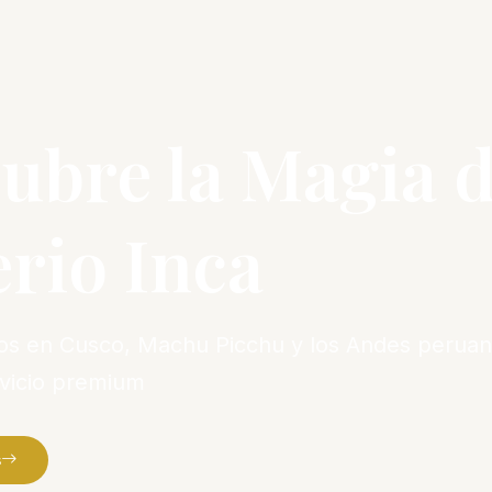
ubre la Magia d
rio Inca
vos en Cusco, Machu Picchu y los Andes peruan
rvicio premium
s