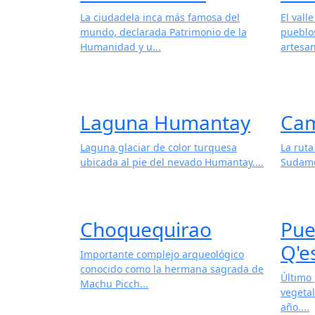
La ciudadela inca más famosa del
El vall
mundo, declarada Patrimonio de la
pueblo
Humanidad y u...
artesan
Laguna Humantay
Cam
Laguna glaciar de color turquesa
La rut
ubicada al pie del nevado Humantay....
Sudamér
Choquequirao
Pue
Q'e
Importante complejo arqueológico
conocido como la hermana sagrada de
Último 
Machu Picch...
vegeta
año....