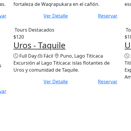
as.
fortaleza de Waqrapukara en el cañón.
es
var
Ver Detalle
Reservar
Tours Destacados
To
$120
$1
Uros - Taquile
U
Full Day
Fácil
Puno, Lago Titicaca
Excursión al Lago Titicaca: islas flotantes de
Tit
s
Uros y comunidad de Taquile.
Ex
Ama
Ver Detalle
Reservar
var