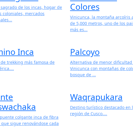
Colores
e sagrado de los incas, hogar de
s coloniales, mercados
Vinicunca, la montaña arcoíris
ales...
de 5,000 metros, uno de los pai
más es...
ino Inca
Palcoyo
a de trekking más famosa de
Alternativa de menor dificultad
ica....
Vinicunca con montañas de col
bosque de ...
nte
Waqrapukara
swachaka
Destino turístico destacado en 
región de Cusco....
puente colgante inca de fibra
l que sigue renovándose cada