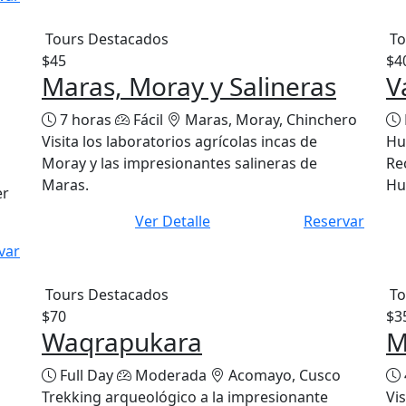
Tours Destacados
To
$45
$4
Maras, Moray y Salineras
V
7 horas
Fácil
Maras, Moray, Chinchero
Visita los laboratorios agrícolas incas de
Hu
Moray y las impresionantes salineras de
Re
Maras.
Hu
er
Ver Detalle
Reservar
var
Tours Destacados
To
$70
$3
Waqrapukara
M
Full Day
Moderada
Acomayo, Cusco
Trekking arqueológico a la impresionante
Vi