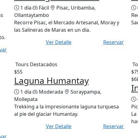
1 día
Fácil
Pisac, Uribamba,
as
Ollantaytambo
Re
Recorre Pisac, el Mercado Artesanal, Moray y
Sa
las Salineras de Maras en un día.
to.
Ver Detalle
Reservar
var
Tours Destacados
To
$55
$7
Laguna Humantay
$6
I
1 día
Moderada
Soraypampa,
Mollepata
Trekking a la impresionante laguna turquesa
Pi
al pie del glaciar Humantay.
La
ha
Ver Detalle
Reservar
var