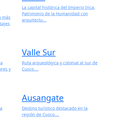
La capital histórica del Imperio Inca,
Patrimonio de la Humanidad con
 a más
arquitectu...
sajes
Valle Sur
 a
Ruta arqueológica y colonial al sur de
ores y
Cusco....
Ausangate
la
Destino turístico destacado en la
región de Cusco....