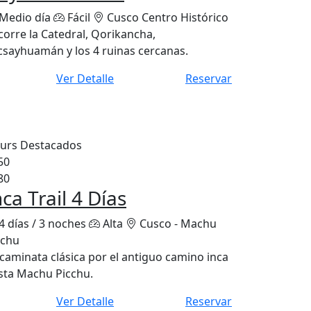
Medio día
Fácil
Cusco Centro Histórico
corre la Catedral, Qorikancha,
csayhuamán y los 4 ruinas cercanas.
Ver Detalle
Reservar
urs Destacados
50
80
nca Trail 4 Días
4 días / 3 noches
Alta
Cusco - Machu
cchu
 caminata clásica por el antiguo camino inca
sta Machu Picchu.
Ver Detalle
Reservar