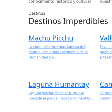
conocimiento histórico y cultural
nuestr
Destinos
Destinos Imperdibles
Machu Picchu
Val
La ciudadela inca más famosa del
El vall
mundo, declarada Patrimonio de la
pueblo
Humanidad y u...
artesan
Laguna Humantay
Cam
Laguna glaciar de color turquesa
La rut
ubicada al pie del nevado Humantay....
Sudamér