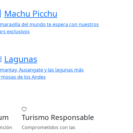
Machu Picchu
 maravilla del mundo te espera con nuestros
urs exclusivos
Lagunas
mantay, Ausangate y las lagunas más
rmosas de los Andes
ium
Turismo Responsable
ención
Comprometidos con las