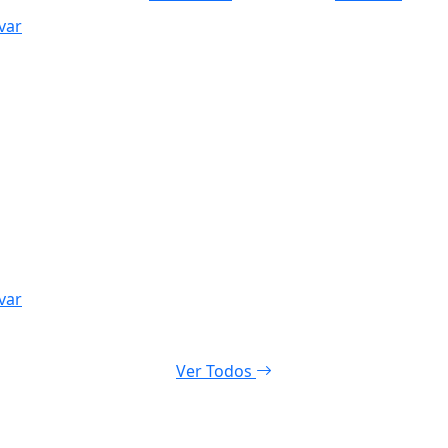
var
var
Ver Todos