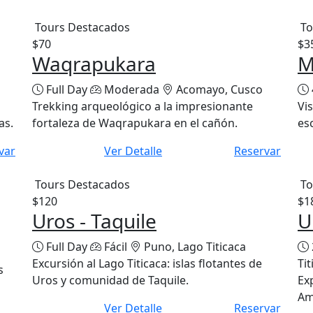
Tours Destacados
To
$70
$3
Waqrapukara
M
Full Day
Moderada
Acomayo, Cusco
Trekking arqueológico a la impresionante
Vi
as.
fortaleza de Waqrapukara en el cañón.
es
var
Ver Detalle
Reservar
Tours Destacados
To
$120
$1
Uros - Taquile
U
Full Day
Fácil
Puno, Lago Titicaca
Excursión al Lago Titicaca: islas flotantes de
Tit
s
Uros y comunidad de Taquile.
Ex
Ama
Ver Detalle
Reservar