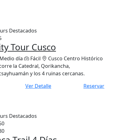
urs Destacados
5
ity Tour Cusco
Medio día
Fácil
Cusco Centro Histórico
corre la Catedral, Qorikancha,
csayhuamán y los 4 ruinas cercanas.
Ver Detalle
Reservar
urs Destacados
50
80
nca Trail 4 Días