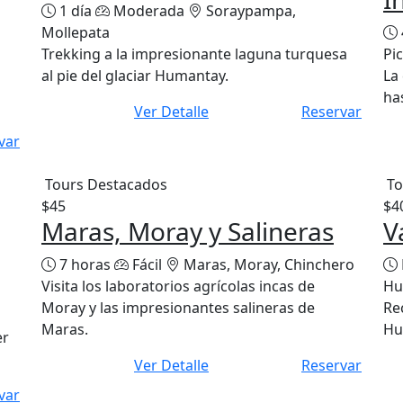
1 día
Moderada
Soraypampa,
Mollepata
Trekking a la impresionante laguna turquesa
Pi
al pie del glaciar Humantay.
La
ha
Ver Detalle
Reservar
var
Tours Destacados
To
$45
$4
Maras, Moray y Salineras
V
7 horas
Fácil
Maras, Moray, Chinchero
Visita los laboratorios agrícolas incas de
Hu
Moray y las impresionantes salineras de
Re
Maras.
Hu
er
Ver Detalle
Reservar
var