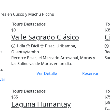
ares en Cusco y Machu Picchu
Tours Destacados
To
$0
$3
Valle Sagrado Clásico
C
1 día
Fácil
Pisac, Uribamba,
as
Ollantaytambo
Re
Recorre Pisac, el Mercado Artesanal, Moray y
Sa
las Salineras de Maras en un día.
to.
Ver Detalle
Reservar
var
Tours Destacados
To
$55
$7
Laguna Humantay
$6
I