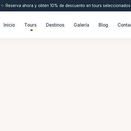
✨ Reserva ahora y obtén 10% de descuento en tours seleccionados
Inicio
Tours
Destinos
Galería
Blog
Conta