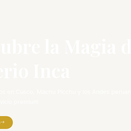
ubre la Magia d
rio Inca
vos en Cusco, Machu Picchu y los Andes peruan
rvicio premium
s