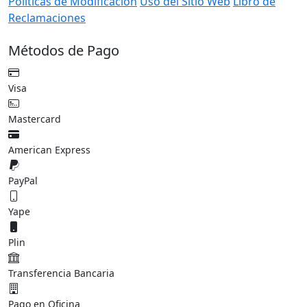
Política de Privacidad
Protección de Datos Personales
Términos y Condiciones
Políticas de Pago
Políticas de
Reserva
Política de Cancelación
Política de Reembolso
Políticas de Modificación
Uso del Sitio Web
Libro de
Reclamaciones
Métodos de Pago
Visa
Mastercard
American Express
PayPal
Yape
Plin