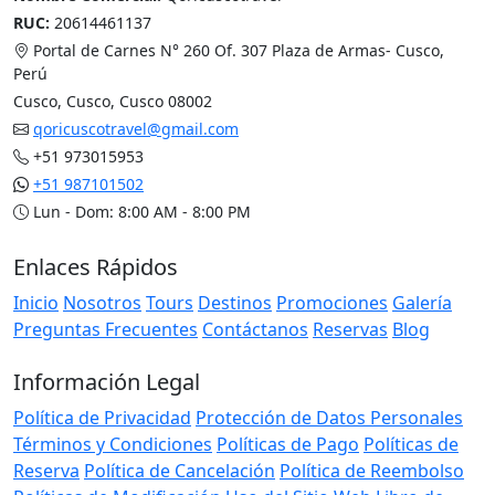
Contáctanos
Razón Social:
InversionesQori Cusco E.I.R.L.
Nombre Comercial:
Qoricuscotravel
RUC:
20614461137
Portal de Carnes N° 260 Of. 307 Plaza de Armas- Cusco,
Perú
Cusco, Cusco, Cusco 08002
qoricuscotravel@gmail.com
+51 973015953
+51 987101502
Lun - Dom: 8:00 AM - 8:00 PM
Enlaces Rápidos
Inicio
Nosotros
Tours
Destinos
Promociones
Galería
Preguntas Frecuentes
Contáctanos
Reservas
Blog
Información Legal