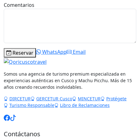
WhatsApp
Email
Reservar
Somos una agencia de turismo premium especializada en
experiencias auténticas en Cusco y Machu Picchu. Más de 15
años creando recuerdos inolvidables.
DIRCETUR
GERCETUR Cusco
MINCETUR
Protégete
Turismo Responsable
Libro de Reclamaciones
Contáctanos
Razón Social:
InversionesQori Cusco E.I.R.L.
Nombre Comercial:
Qoricuscotravel