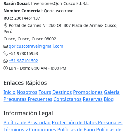
RUC:
20614461137
Portal de Carnes N° 260 Of. 307 Plaza de Armas- Cusco,
Perú
Cusco, Cusco, Cusco 08002
qoricuscotravel@gmail.com
+51 973015953
+51 987101502
Lun - Dom: 8:00 AM - 8:00 PM
Enlaces Rápidos
Inicio
Nosotros
Tours
Destinos
Promociones
Galería
Preguntas Frecuentes
Contáctanos
Reservas
Blog
Información Legal
Política de Privacidad
Protección de Datos Personales
Términos y Condiciones
Políticas de Pago
Políticas de
Reserva
Política de Cancelación
Política de Reembolso
Políticas de Modificación
Uso del Sitio Web
Libro de