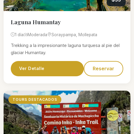
Laguna Humantay
1 día
Moderada
Soraypampa, Mollepata
Trekking a la impresionante laguna turquesa al pie del
glaciar Humantay.
Reservar
Ver Detalle
TOURS DESTACADOS