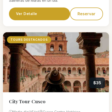
Salineras de Maras en un día.
Reservar
Ver Detalle
TOURS DESTACADOS
$35
City Tour Cusco
Medio día
Fácil
Cusco Centro Histórico