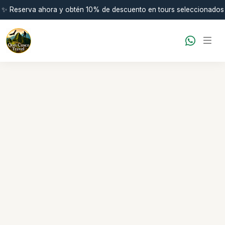
✨ Reserva ahora y obtén 10% de descuento en tours seleccionados