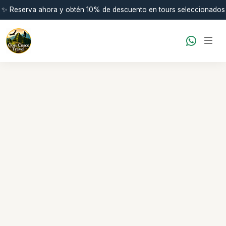
✨ Reserva ahora y obtén 10% de descuento en tours seleccionados