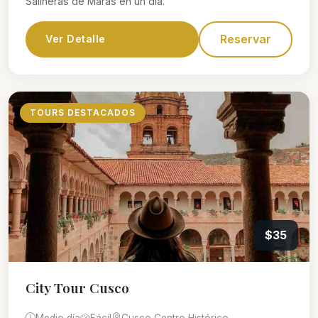
Salineras de Maras en un día.
Reservar
Ver Detalle
TOURS DESTACADOS
$35
City Tour Cusco
Medio día
Fácil
Cusco Centro Histórico