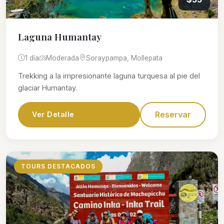
Laguna Humantay
1 día
Moderada
Soraypampa, Mollepata
Trekking a la impresionante laguna turquesa al pie del
glaciar Humantay.
Reservar
Ver Detalle
TOURS DESTACADOS