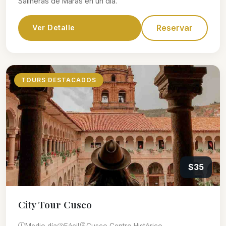
Salineras de Maras en un día.
Reservar
Ver Detalle
TOURS DESTACADOS
$35
City Tour Cusco
Medio día
Fácil
Cusco Centro Histórico