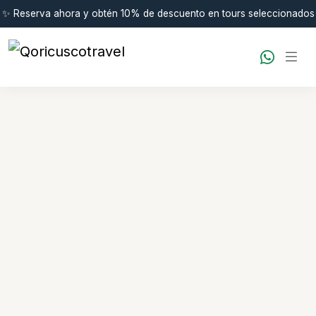
✨ Reserva ahora y obtén 10% de descuento en tours seleccionados