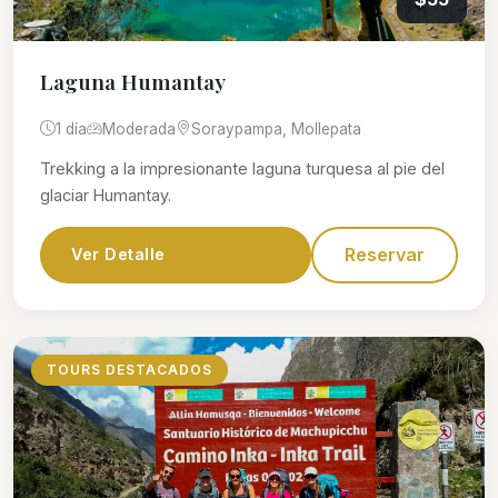
Laguna Humantay
1 día
Moderada
Soraypampa, Mollepata
Trekking a la impresionante laguna turquesa al pie del
glaciar Humantay.
Reservar
Ver Detalle
TOURS DESTACADOS