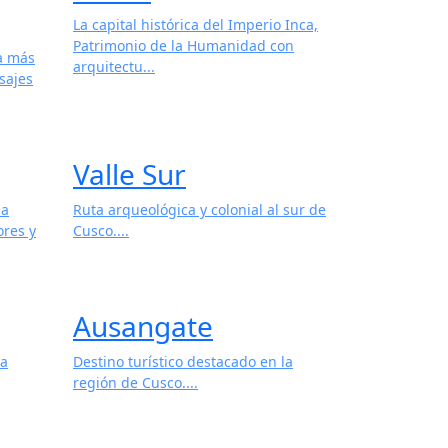
La capital histórica del Imperio Inca,
Patrimonio de la Humanidad con
 a más
arquitectu...
sajes
Valle Sur
 a
Ruta arqueológica y colonial al sur de
ores y
Cusco....
Ausangate
la
Destino turístico destacado en la
región de Cusco....