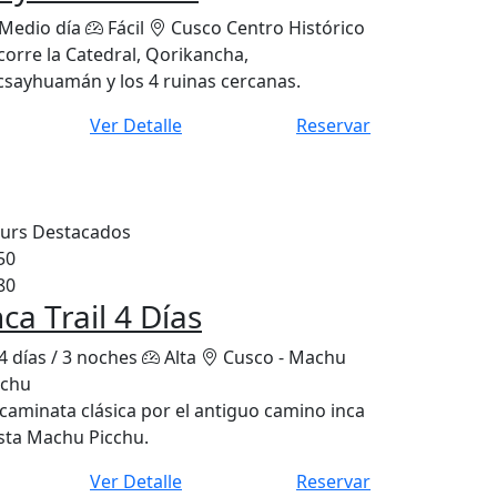
Medio día
Fácil
Cusco Centro Histórico
corre la Catedral, Qorikancha,
csayhuamán y los 4 ruinas cercanas.
Ver Detalle
Reservar
urs Destacados
50
80
nca Trail 4 Días
4 días / 3 noches
Alta
Cusco - Machu
cchu
 caminata clásica por el antiguo camino inca
sta Machu Picchu.
Ver Detalle
Reservar