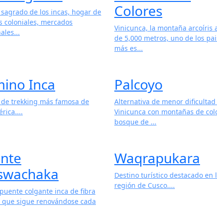
Colores
e sagrado de los incas, hogar de
s coloniales, mercados
Vinicunca, la montaña arcoíris
ales...
de 5,000 metros, uno de los pai
más es...
ino Inca
Palcoyo
a de trekking más famosa de
Alternativa de menor dificultad
ica....
Vinicunca con montañas de col
bosque de ...
nte
Waqrapukara
swachaka
Destino turístico destacado en 
región de Cusco....
puente colgante inca de fibra
l que sigue renovándose cada