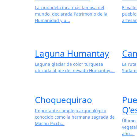
La ciudadela inca más famosa del
El vall
mundo, declarada Patrimonio de la
pueblo
Humanidad y u...
artesan
Laguna Humantay
Cam
Laguna glaciar de color turquesa
La rut
ubicada al pie del nevado Humantay....
Sudamér
Choquequirao
Pue
Q'e
Importante complejo arqueológico
conocido como la hermana sagrada de
Último 
Machu Picch...
vegeta
año....