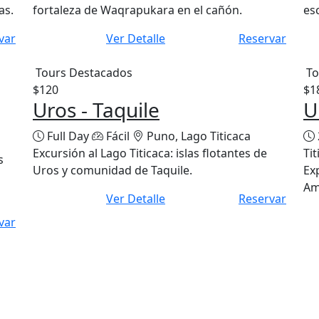
as.
fortaleza de Waqrapukara en el cañón.
es
var
Ver Detalle
Reservar
Tours Destacados
To
$120
$1
Uros - Taquile
U
Full Day
Fácil
Puno, Lago Titicaca
Excursión al Lago Titicaca: islas flotantes de
Tit
s
Uros y comunidad de Taquile.
Ex
Ama
Ver Detalle
Reservar
var