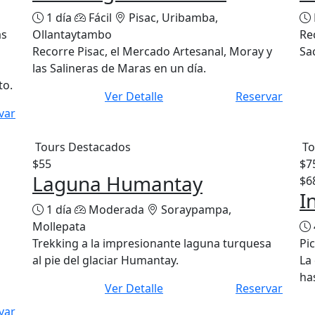
1 día
Fácil
Pisac, Uribamba,
as
Ollantaytambo
Re
Recorre Pisac, el Mercado Artesanal, Moray y
Sa
las Salineras de Maras en un día.
to.
Ver Detalle
Reservar
var
Tours Destacados
To
$55
$7
Laguna Humantay
$6
I
1 día
Moderada
Soraypampa,
Mollepata
Trekking a la impresionante laguna turquesa
Pi
al pie del glaciar Humantay.
La
ha
Ver Detalle
Reservar
var