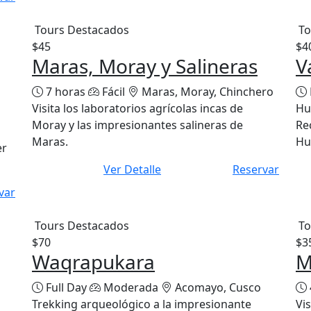
Tours Destacados
To
$45
$4
Maras, Moray y Salineras
V
7 horas
Fácil
Maras, Moray, Chinchero
Visita los laboratorios agrícolas incas de
Hu
Moray y las impresionantes salineras de
Re
Maras.
Hu
er
Ver Detalle
Reservar
var
Tours Destacados
To
$70
$3
Waqrapukara
M
Full Day
Moderada
Acomayo, Cusco
Trekking arqueológico a la impresionante
Vi