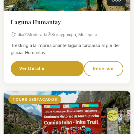
Laguna Humantay
1 día
Moderada
Soraypampa, Mollepata
Trekking a la impresionante laguna turquesa al pie del
glaciar Humantay.
Reservar
Ver Detalle
TOURS DESTACADOS