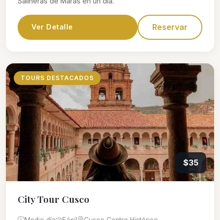
Salineras de Maras en un día.
Reservar
Ver Detalle
TOURS DESTACADOS
$35
City Tour Cusco
Medio día
Fácil
Cusco Centro Histórico