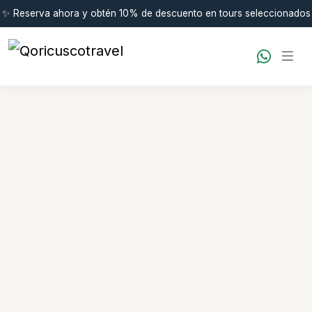
✨ Reserva ahora y obtén 10% de descuento en tours seleccionados