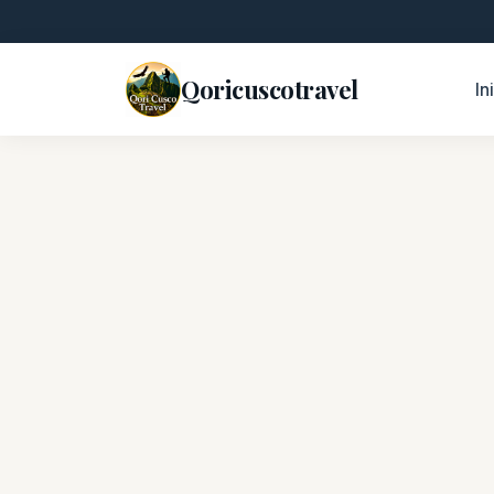
Qoricuscotravel
In