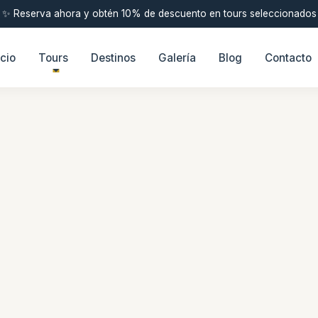
✨ Reserva ahora y obtén 10% de descuento en tours seleccionados
icio
Tours
Destinos
Galería
Blog
Contacto