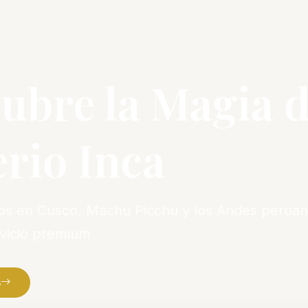
ubre la Magia d
rio Inca
vos en Cusco, Machu Picchu y los Andes peruan
rvicio premium
s