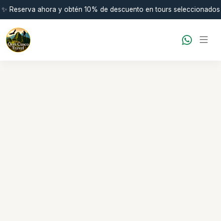
✨ Reserva ahora y obtén 10% de descuento en tours seleccionados