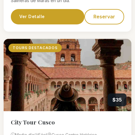
Salineras de Maras en un día.
Reservar
Ver Detalle
TOURS DESTACADOS
$35
City Tour Cusco
Medio día
Fácil
Cusco Centro Histórico