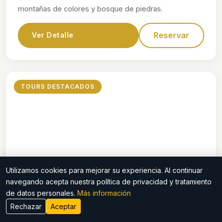
montañas de colores y bosque de piedras.
Reservar
Ver Detalle
TOURS DESTACADOS
Utilizamos cookies para mejorar su experiencia. Al continuar
$70
navegando acepta nuestra política de privacidad y tratamiento
de datos personales.
Más información
Waqrapukara
Rechazar
Aceptar