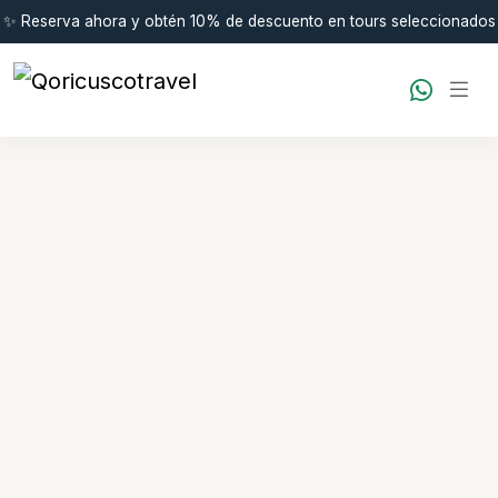
✨ Reserva ahora y obtén 10% de descuento en tours seleccionados