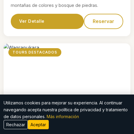
montañas de colores y bosque de piedras.
Reservar
Ver Detalle
TOURS DESTACADOS
Utilizamos cookies para mejorar su experiencia. Al continuar
$70
navegando acepta nuestra política de privacidad y tratamiento
de datos personales.
Más información
Waqrapukara
Rechazar
Aceptar