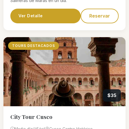
Salineras de Maras en un día.
Reservar
Ver Detalle
TOURS DESTACADOS
$35
City Tour Cusco
Medio día
Fácil
Cusco Centro Histórico