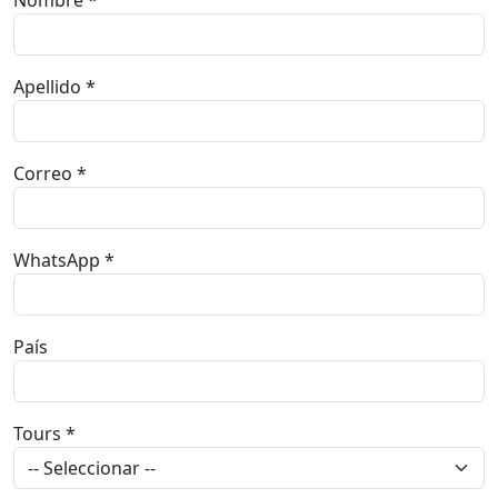
con usted en menos de 24 horas
Nombre *
Apellido *
Correo *
WhatsApp *
País