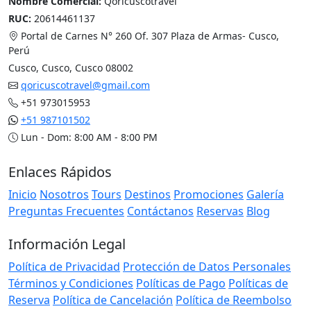
Contáctanos
Razón Social:
InversionesQori Cusco E.I.R.L.
Nombre Comercial:
Qoricuscotravel
RUC:
20614461137
Portal de Carnes N° 260 Of. 307 Plaza de Armas- Cusco,
Perú
Cusco, Cusco, Cusco 08002
qoricuscotravel@gmail.com
+51 973015953
+51 987101502
Lun - Dom: 8:00 AM - 8:00 PM
Enlaces Rápidos
Inicio
Nosotros
Tours
Destinos
Promociones
Galería
Preguntas Frecuentes
Contáctanos
Reservas
Blog
Información Legal
Política de Privacidad
Protección de Datos Personales