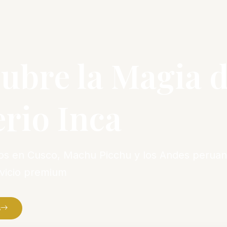
ubre la Magia d
rio Inca
vos en Cusco, Machu Picchu y los Andes peruan
rvicio premium
s