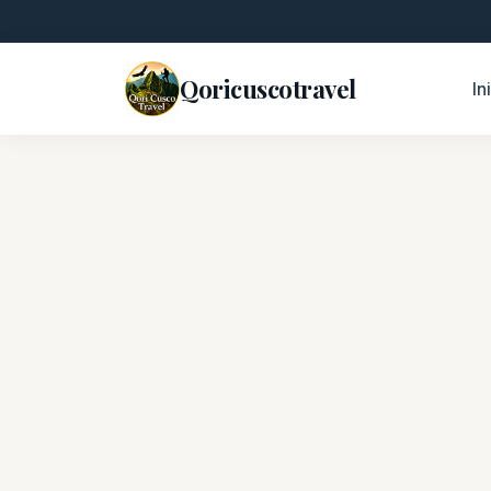
Qoricuscotravel
In