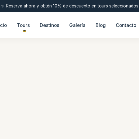
✨ Reserva ahora y obtén 10% de descuento en tours seleccionados
icio
Tours
Destinos
Galería
Blog
Contacto