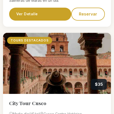
Salineras de Maras en un día.
Reservar
Ver Detalle
TOURS DESTACADOS
$35
City Tour Cusco
Medio día
Fácil
Cusco Centro Histórico