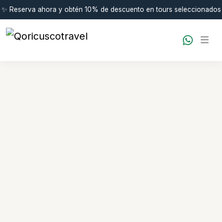
✨ Reserva ahora y obtén 10% de descuento en tours seleccionados