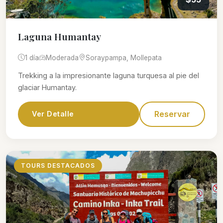
Laguna Humantay
1 día
Moderada
Soraypampa, Mollepata
Trekking a la impresionante laguna turquesa al pie del
glaciar Humantay.
Reservar
Ver Detalle
TOURS DESTACADOS