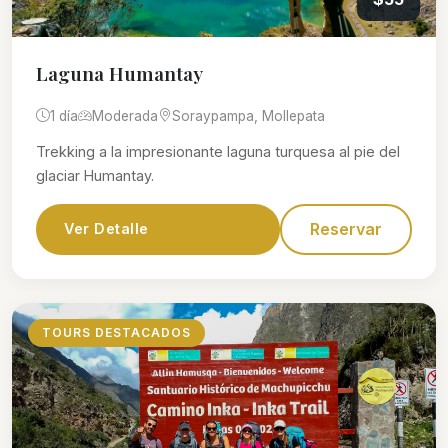
Laguna Humantay
1 día
Moderada
Soraypampa, Mollepata
Trekking a la impresionante laguna turquesa al pie del
glaciar Humantay.
Reservar
Ver Detalle
TOURS DESTACADOS