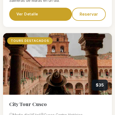
Salineras de Maras en un día.
Reservar
Ver Detalle
TOURS DESTACADOS
$35
City Tour Cusco
Medio día
Fácil
Cusco Centro Histórico