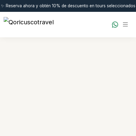
✨ Reserva ahora y obtén 10% de descuento en tours seleccionados